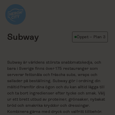
Hoppa
till
innehåll
tillbaka
Subway
Öppet – Plan 3
Subway är världens största snabbmatskedja, och
bara i Sverige finns över 175 restauranger som
serverar fettsnåla och fräscha subs, wraps och
sallader på beställning. Subway gör i ordning din
måltid framför dina ögon och du kan alltid lägga till
och ta bort ingredienser efter tycke och smak. Välj
ur ett brett utbud av proteiner, grönsaker, nybakat
bröd och smakrika kryddor och dressingar.
Kombinera gärna med dryck och valfritt tillbehör.