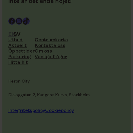
inte är det enda nöjet!
Facebook
Instagram
TikTok
EN
SV
Utbud
Centrumkarta
Aktuellt
Kontakta oss
Öppettider
Om oss
Parkering
Vanliga frågor
Hitta hit
Heron City
Dialoggatan 2, Kungens Kurva, Stockholm
Integritetspolicy
Cookiepolicy