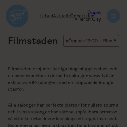
Hoppa
till
Öppet
Utbud
Aktuellt
Öppettider
innehåll
tillbaka
Heron City
Filmstaden
Öppnar 12:00 – Plan 5
Filmstaden erbjuder härliga biografupplevelser och
en bred repertoar i deras 14 salonger varav två är
exklusiva VIP-salonger med en inbjudande lounge
utanför.
Alla salonger har perfekta platser för rullstolsburna
och i vissa salonger har sätena uppfällbara armstöd
så att alla turturduvor kan skapa sitt eget love seat!
Salongerna har även extra stort benutrymme så att