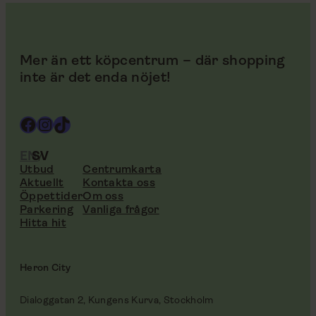
Mer än ett köpcentrum – där shopping
inte är det enda nöjet!
Facebook
Instagram
TikTok
EN
SV
Utbud
Centrumkarta
Aktuellt
Kontakta oss
Öppettider
Om oss
Parkering
Vanliga frågor
Hitta hit
Heron City
Dialoggatan 2, Kungens Kurva, Stockholm