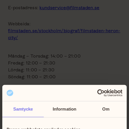
E-postadress:
kundservice@filmstaden.se
Webbsida:
filmstaden.se/stockholm/biograf/filmstaden-heron-
city/
Måndag – Torsdag: 14:00 – 21:00
Fredag: 12:00 – 21:30
Lördag: 11:00 – 21:30
Söndag: 11:00 – 21:00
avvikande öppettider
Samtycke
Information
Om