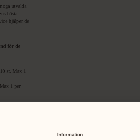
 noga utvalda
ens bästa
ice hjälper de
ynd för de
 10 st. Max 1
 Max 1 per
r.
s upp med
Information
. Följande