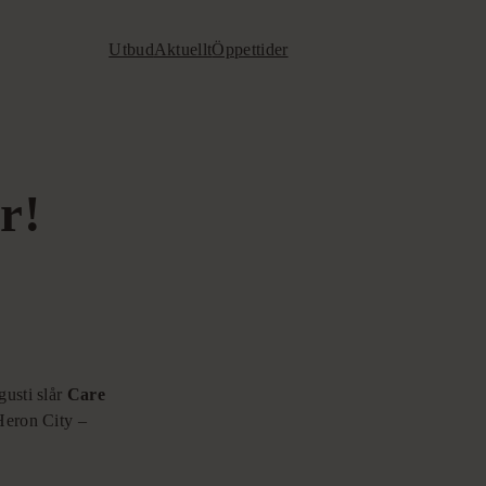
Utbud
Aktuellt
Öppettider
r!
gusti slår
Care
 Heron City –